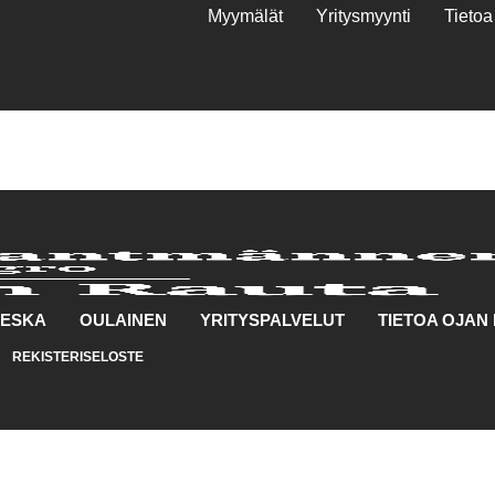
Myymälät
Yritysmyynti
Tieto
IESKA
OULAINEN
YRITYSPALVELUT
TIETOA OJAN
REKISTERISELOSTE