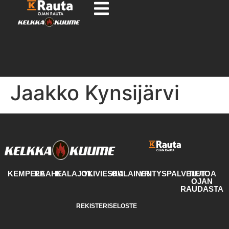
Jaakko Kynsijärvi
KEMPELE
RAAHE
KALAJOKI
YLIVIESKA
OULAINEN
YRITYSPALVELUT
TIETOA
OJAN
RAUDASTA
REKISTERISELOSTE